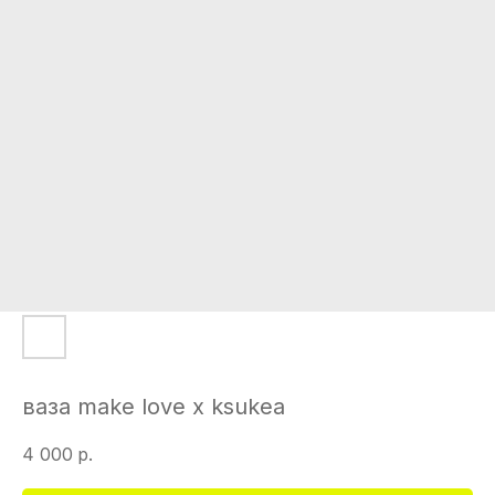
ваза make love x ksukea
4 000
р.